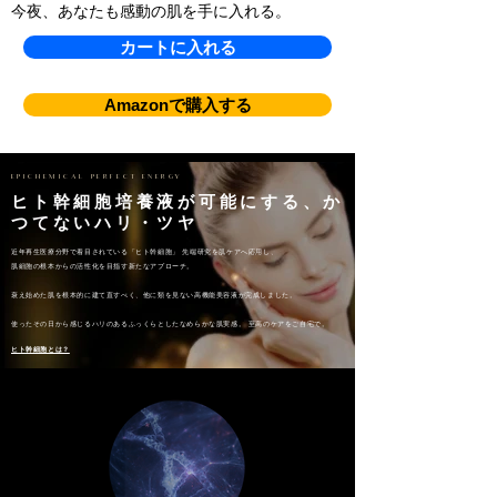
今夜、あなたも感動の肌を手に入れる。
カートに入れる
Amazonで購入する
EPICHEMICAL PERFECT ENERGY
ヒト幹細胞培養液が可能にする、か
つてないハリ・ツヤ
近年再生医療分野で着目されている「ヒト幹細胞」 先端研究を肌ケアへ応用し、
肌細胞の根本からの活性化を目指す新たなアプローチ。
衰え始めた肌を根本的に建て直すべく、他に類を見ない高機能美容液が完成しました。 ​ ​
​使ったその日から感じるハリのあるふっくらとしたなめらかな肌実感。 至高のケアをご自宅で。
ヒト幹細胞とは？