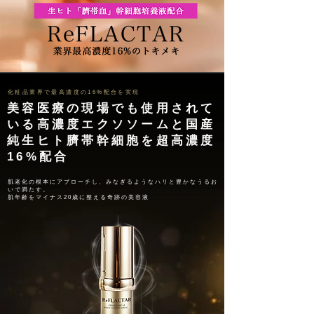
化粧品業界で最高濃度の16%配合を実現
美容医療の現場でも使用されて
いる高濃度エクソソームと国産
純生ヒト臍帯幹細胞を超高濃度
16%配合
肌老化の根本にアプローチし、みなぎるようなハリと豊かなうるお
いで満たす。
肌年齢をマイナス20歳に整える奇跡の美容液