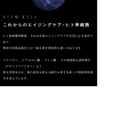
STEM CELL
​これからのエイジングケア=ヒト幹細胞
ヒト幹細胞培養液、それは今後エイジングケアの主流になる成分で
あり、
既存の化粧品成分とは一線を画す根本的な違いがあります。
コラーゲン 、ヒアルロン酸 、アミノ酸 、その他多様な成長因子
（グロースファクター）など
肌を活性化させ、肌の老化を抑える能力を有する
多くの有効美容成
分を含んでいます。
これらが複合的に肌に働きかけることで ヒアルロン酸、コラーゲ
ン、エラスチンの再生力を増幅し、
潤いのあるハリツヤ透明肌に導くとされています。
これからのエイジングケアは
肌を保湿剤でカバーするのではなく、
肌自体が潤いと弾力を持ち、
若々しいツヤ肌を最大限に引き出す成分＝ヒト幹細胞培養液が必要
となります
。