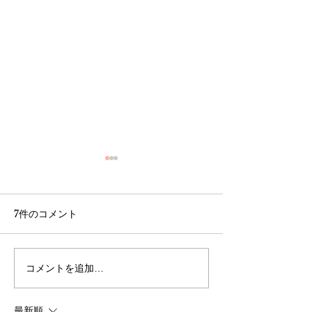
12月期の生産完了、販売
を再開致します。
ReFLACTARファンの皆様 い
7件のコメント
つも大変お世話になっており
ます。 度々の在庫切れにつき
ましてご不便おかけしており
コメントを追加…
Amazon不正
誠に申し訳ございません。 今
ついて
回分の生産が完了致しました
最新順